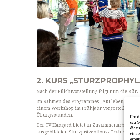
2. KURS „STURZPROPHYL
Nach der Pflichtvorstellung folgt nun die Kür.
Im Rahmen des Programmes „AuFleben“ wurde 
einem Workshop im Frühjahr vorgestellt. Wie 
Übungsstunden.
Um di
um Ge
Der TV Hangard bietet in Zusammenarbeit mit
diese
ausgebildeten Sturzpräventions- Trainerin Mart
einde
ertei