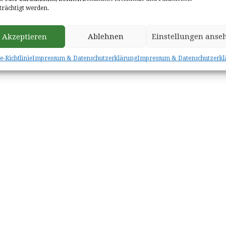
Ostertalhalle findet der zweite Kurs statt. Es werden
trächtigt werden.
J
 Körperbeherrschung eingeübt, um das mit dem
enken.
Akzeptieren
Ablehnen
Einstellungen anse
er Kurs ist für alle Altersgruppen geeignet. Ein
gen begrenzter Teilnehmerzahl wird um eine
e-Richtlinie
Impressum & Datenschutzerklärung
Impressum & Datenschutzerkl
er email an martina.sutter@gmx.de gebeten.