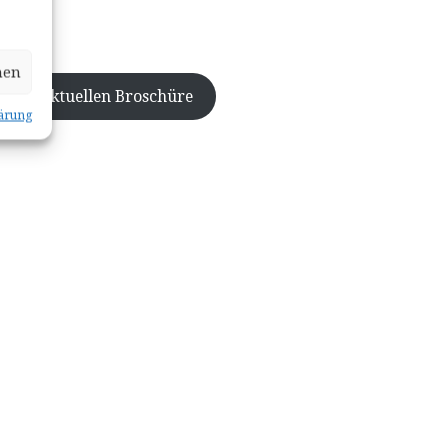
uli 2022
hen
Zur aktuellen Broschüre
ärung