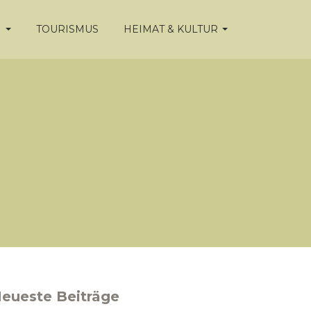
N
TOURISMUS
HEIMAT & KULTUR
eueste Beiträge