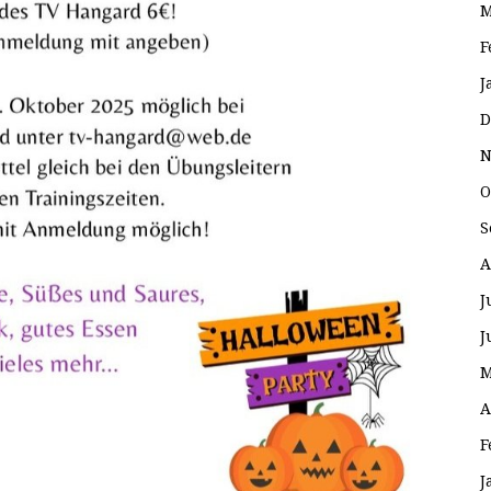
M
F
J
D
N
O
S
A
J
J
M
A
F
J