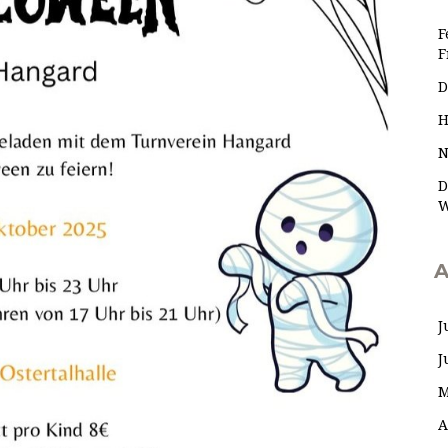
F
F
D
H
N
D
W
A
J
J
M
A