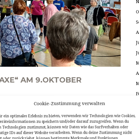
N
O
S
A
J
J
M
A
AXE“ AM 9.OKTOBER
M
F
das wichtige Thema „Sturzprophylaxe“ bereits in
Cookie-Zustimmung verwalten
J
angekündigt starten jetzt die angekündigten
D
r ein optimales Erlebnis zu bieten, verwenden wir Technologien wie Cookies,
räteinformationen zu speichern und/oder darauf zuzugreifen. Wenn du
 dem Saarländischen Turnerbund unter Leitung der
O
n Technologien zustimmst, können wir Daten wie das Surfverhalten oder
ina Sutter den praktischen Teil dieses Projektes an.
utige IDs auf dieser Website verarbeiten. Wenn du deine Zustimmung nicht
S
lst oder zurückziehst, können bestimmte Merkmale und Funktionen