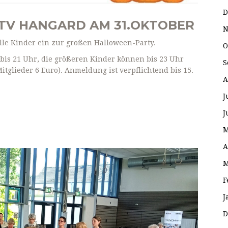
D
TV HANGARD AM 31.OKTOBER
N
lle Kinder ein zur großen Halloween-Party.
O
n bis 21 Uhr, die größeren Kinder können bis 23 Uhr
S
-Mitglieder 6 Euro). Anmeldung ist verpflichtend bis 15.
A
J
J
M
A
M
F
J
D