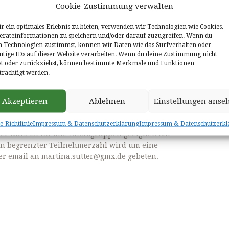
Cookie-Zustimmung verwalten
r ein optimales Erlebnis zu bieten, verwenden wir Technologien wie Cookies,
das wichtige Thema „Sturzprophylaxe“ bereits in
räteinformationen zu speichern und/oder darauf zuzugreifen. Wenn du
angekündigt starten jetzt die angekündigten
n Technologien zustimmst, können wir Daten wie das Surfverhalten oder
utige IDs auf dieser Website verarbeiten. Wenn du deine Zustimmung nicht
lst oder zurückziehst, können bestimmte Merkmale und Funktionen
 dem Saarländischen Turnerbund unter Leitung der
trächtigt werden.
ina Sutter den praktischen Teil dieses Projektes an.
Ostertalhalle findet der zweite Kurs statt. Es werden
Akzeptieren
Ablehnen
Einstellungen anse
 Körperbeherrschung eingeübt, um das mit dem
enken.
e-Richtlinie
Impressum & Datenschutzerklärung
Impressum & Datenschutzerkl
er Kurs ist für alle Altersgruppen geeignet. Ein
gen begrenzter Teilnehmerzahl wird um eine
er email an martina.sutter@gmx.de gebeten.