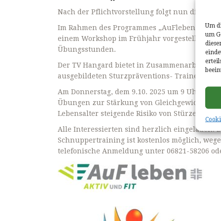
Nach der Pflichtvorstellung folgt nun die Kür.
Um di
Im Rahmen des Programmes „AuFleben“ wurde 
um Ge
einem Workshop im Frühjahr vorgestellt. Wie 
diese
Übungsstunden.
einde
ertei
Der TV Hangard bietet in Zusammenarbeit mit
beein
ausgebildeten Sturzpräventions- Trainerin Mart
Am Donnerstag, dem 9.10. 2025 um 9 Uhr in der 
Übungen zur Stärkung von Gleichgewicht und
Lebensalter steigende Risiko von Stürzen zu s
Cooki
Alle Interessierten sind herzlich eingeladen. D
Schnuppertraining ist kostenlos möglich, we
telefonische Anmeldung unter 06821-58206 od