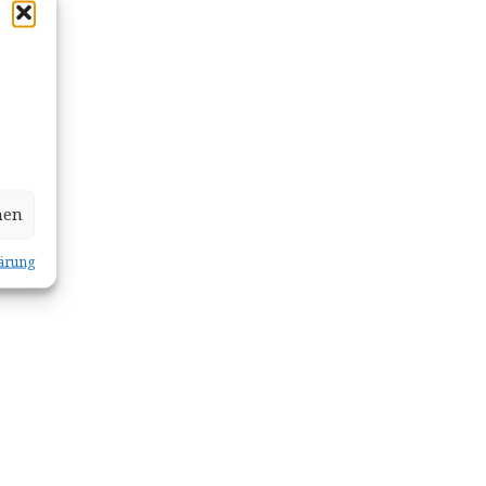
hen
ärung