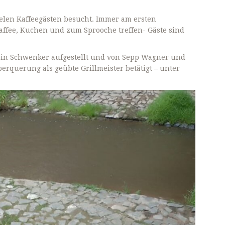
ielen Kaffeegästen besucht. Immer am ersten
ffee, Kuchen und zum Sprooche treffen- Gäste sind
 ein Schwenker aufgestellt und von Sepp Wagner und
rquerung als geübte Grillmeister betätigt – unter