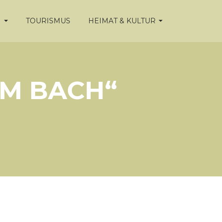
N
TOURISMUS
HEIMAT & KULTUR
AM BACH“