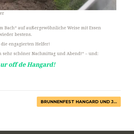
er
am Bach“ auf außergewöhnliche Weise mit Essen
wieder bestens.
 die engagierten Helfer!
in sehr schöner Nachmittag und Abend!“ – und:
ur off de Hangard!
BRUNNENFEST HANGARD UND J...