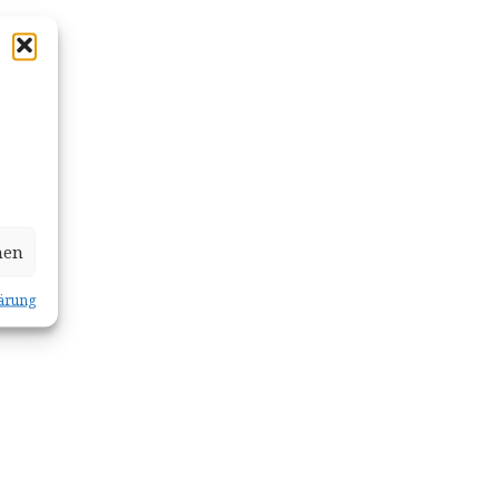
hen
ärung