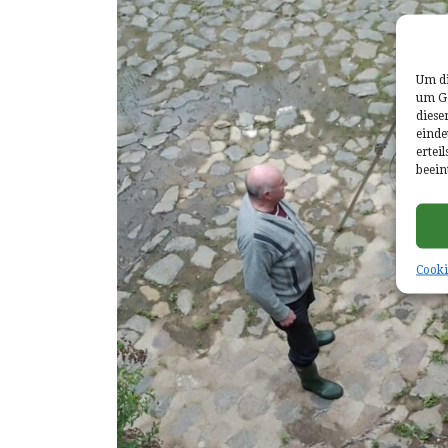
Um di
um Ge
diese
einde
ertei
beein
Cooki