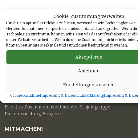
Cookie-Zustimmung verwalten
Um dir ein optimales Erlebnis zu bieten, verwenden wir Technologien wie 
KERB UFF DE HANGARD IM GA...
Geräteinformationen zu speichern und/oder darauf zuzugreifen. Wenn du 
Technologien zustimmst, können wir Daten wie das Surfverhalten oder ein
SENIORENFEIER IN HANGARD:...
dieser Website verarbeiten. Wenn du deine Zustimmung nicht erteilst oder 
können bestimmte Merkmale und Funktionen beeinträchtigt werden.
Akzeptieren
Ablehnen
HANGARD.DE
Einstellungen ansehen
Die Homepage hangard.de wird herausgegeben vom
Cookie-Richtlinie
Impressum & Datenschutzerklärung
Impressum & Daten
Heimat- und Kulturverein Hangard (Vorstand: Helmut
Evert) in Zusammenarbeit mit der Projektgruppe
Dorfentwicklung Hangard.
MITMACHEN!