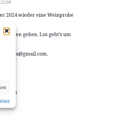
-
22:00
ber 2024 wieder eine Weinprobe
zu essen geben. Los geht’s um
ausschuss@gmail.com.
LTER
hen
tsausschuß
ärung