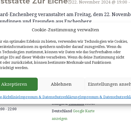
ststätte Zur Eiche
22. November 2024 @ 19:00
gard-Enchenberg veranstaltet am Freitag, dem 22. Novem
reundinnen und Freunden aus Enchenberg.
Cookie-Zustimmung verwalten
chaumweinen aus Frankreich wird es auch Kleinigkeiten 
r ein optimales Erlebnis zu bieten, verwenden wir Technologien wie Cookies,
räteinformationen zu speichern und/oder darauf zuzugreifen. Wenn du
onisch 0151/46408310 oder per Mail über partnerschafts
n Technologien zustimmst, können wir Daten wie das Surfverhalten oder
utige IDs auf dieser Website verarbeiten. Wenn du deine Zustimmung nicht
lst oder zurückziehst, können bestimmte Merkmale und Funktionen
trächtigt werden.
ETAILS
VERANSTALTUNGSORT
VERANSTA
Akzeptieren
Ablehnen
Einstellungen anse
Gasthaus zur Eiche
Partnerschaf
atum:
Im Schachen 1
. November 2024
e-Richtlinie
Impressum & Datenschutzerklärung
Impressum & Datenschutzerkl
it:
Hangard
,
Saarland
66540
:00 - 22:00
Deutschland
Google Karte
anzeigen