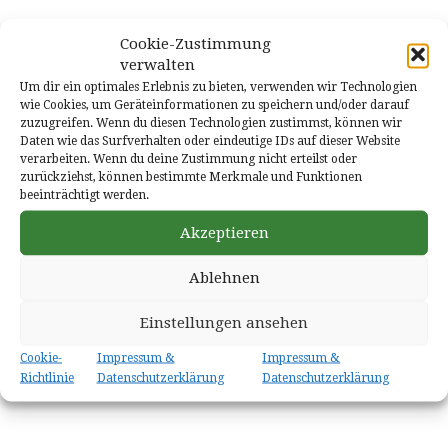
Cookie-Zustimmung
DETAILS
verwalten
Um dir ein optimales Erlebnis zu bieten, verwenden wir Technologien
Datum:
wie Cookies, um Geräteinformationen zu speichern und/oder darauf
15. November 2025
zuzugreifen. Wenn du diesen Technologien zustimmst, können wir
Daten wie das Surfverhalten oder eindeutige IDs auf dieser Website
VERANSTALTER
verarbeiten. Wenn du deine Zustimmung nicht erteilst oder
zurückziehst, können bestimmte Merkmale und Funktionen
Verein der Musikfreunde
beeinträchtigt werden.
Telefon
06821 57439
Akzeptieren
Veranstalter-Website anzeigen
Ablehnen
VERANSTALTUNGSORT
Kath. Kirche
Einstellungen ansehen
Pastor-Seibert-Straße 9
Cookie-
Impressum &
Impressum &
Hangard
,
66540
Google Karte anzeigen
Richtlinie
Datenschutzerklärung
Datenschutzerklärung