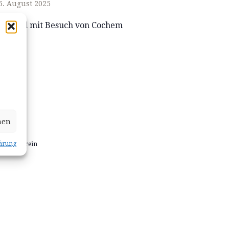
5. August 2025
ie Mosel mit Besuch von Cochem
hen
LTER
ärung
tenbauverein