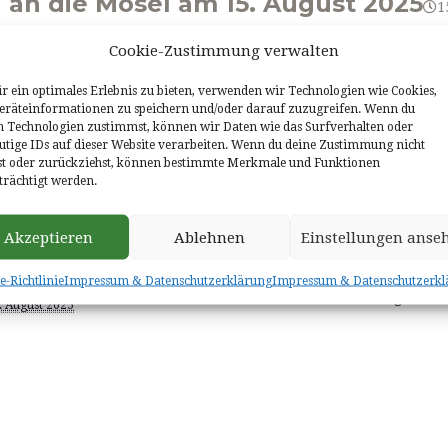
 an die Mosel am 15. August 2025
1
ngard lädt an Mariä Himmelfahrt ein zu einer Fahrt an d
Cookie-Zustimmung verwalten
r ein optimales Erlebnis zu bieten, verwenden wir Technologien wie Cookies,
räteinformationen zu speichern und/oder darauf zuzugreifen. Wenn du
 49 Euro, für Nichtmitglieder 59 Euro.
n Technologien zustimmst, können wir Daten wie das Surfverhalten oder
utige IDs auf dieser Website verarbeiten. Wenn du deine Zustimmung nicht
1 58660 oder Hubert Dausend 06821 89702
lst oder zurückziehst, können bestimmte Merkmale und Funktionen
trächtigt werden.
Akzeptieren
Ablehnen
Einstellungen anse
ETAILS
VERANSTALTUNGSORT
VERANSTA
e-Richtlinie
Impressum & Datenschutzerklärung
Impressum & Datenschutzerkl
Bushaltestelle Ortsmitte
Obst-und Gar
atum:
Hangard
. August 2025