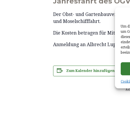
Jahresfahrt des OGV
Der Obst- und Gartenbauverein Ha
und Moselschifffahrt.
Um di
um Ge
Die Kosten betragen für Mitglieder
diese
einde
Anmeldung an Albrecht Lupp 0682
ertei
beein
Zum Kalender hinzufügen
D
Cooki
D
15