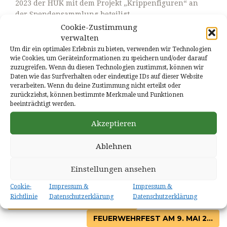
2023 der HUK mit dem Projekt „Krippenfiguren“ an
der Spendensammlung beteiligt.
Cookie-Zustimmung
Insgesamt kam eine Summe von 1600 Euro zusammen,
verwalten
welche sich aus Spenden und zusätzlich von der
Um dir ein optimales Erlebnis zu bieten, verwenden wir Technologien
Sparkasse zugesteuerten Beträgen zusammensetzt.
wie Cookies, um Geräteinformationen zu speichern und/oder darauf
Diese Summe wurde für die Anschaffung der
zuzugreifen. Wenn du diesen Technologien zustimmst, können wir
Krippenfiguren „Heilige Familie“ eingesetzt.
Daten wie das Surfverhalten oder eindeutige IDs auf dieser Website
verarbeiten. Wenn du deine Zustimmung nicht erteilst oder
Wir bedanken uns bei allen Spendern, welche unsere
zurückziehst, können bestimmte Merkmale und Funktionen
Aktion so toll unterstützt haben.
beeinträchtigt werden.
Es gibt bereits Zusagen für weitere Spenden, so dass
Akzeptieren
für die nächste Adventszeit eine Erweiterung der
Krippe um weitere Figuren geplant ist.
Ablehnen
Einstellungen ansehen
Cookie-
Impressum &
Impressum &
Richtlinie
Datenschutzerklärung
Datenschutzerklärung
NEUE BÄUME FÜR HANGARD ...
FEUERWEHRFEST AM 9. MAI 2...